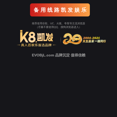
备 用 线 路 凯 发 娱 乐
推荐使用谷歌、UC、火狐、夸客等主流浏览器
（尽量不要使用QQ、搜狗浏览器进入）
EVOBjL.com 品牌沉淀 值得信赖